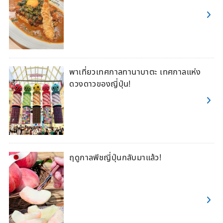
พาเที่ยวเทศกาลทานาบาตะ เทศกาลแห่ง
ดวงดาวของญี่ปุ่น!
ฤดูกาลพีชญี่ปุ่นกลับมาแล้ว!