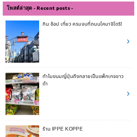
โพสต์ล่าสุด - Recent posts -
กิน ช้อป เที่ยว ครบจบที่ถนนโคมาจิโดริ!
ทำไมขนมญี่ปุ่นถึงกลายเป็นแพ็กเกจขาว
ดำ
ร้าน IPPE KOPPE