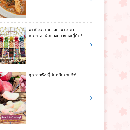
พาเที่ยวเทศกาลทานาบาตะ
เทศกาลแห่งดวงดาวของญี่ปุ่น!
ฤดูกาลพีชญี่ปุ่นกลับมาแล้ว!