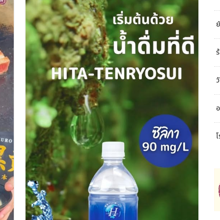
ย
ร
ว
อ
โ