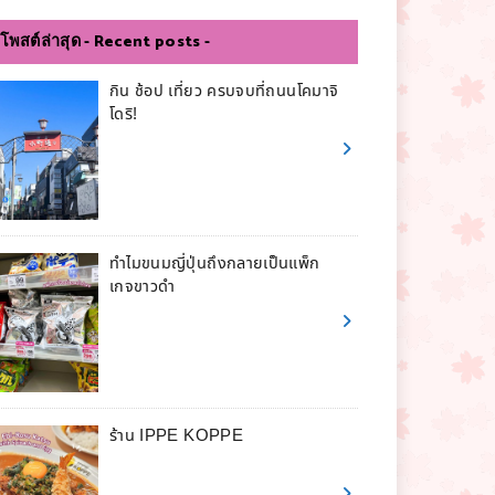
โพสต์ล่าสุด - Recent posts -
กิน ช้อป เที่ยว ครบจบที่ถนนโคมาจิ
โดริ!
ทำไมขนมญี่ปุ่นถึงกลายเป็นแพ็ก
เกจขาวดำ
ร้าน IPPE KOPPE