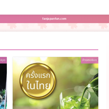
fanjapanfun.com
okyo
Promotion