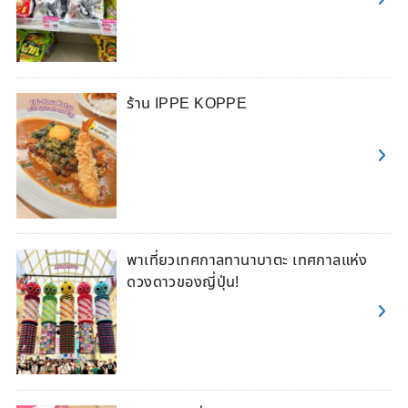
ร้าน IPPE KOPPE
พาเที่ยวเทศกาลทานาบาตะ เทศกาลแห่ง
ดวงดาวของญี่ปุ่น!