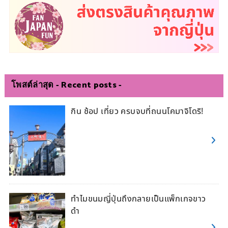
โพสต์ล่าสุด - Recent posts -
กิน ช้อป เที่ยว ครบจบที่ถนนโคมาจิโดริ!
ทำไมขนมญี่ปุ่นถึงกลายเป็นแพ็กเกจขาว
ดำ