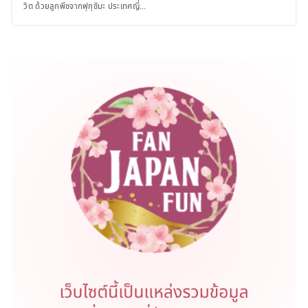
วิต ด้วยลูกพีชจากฟุกุชิมะ ประเทศญี่...