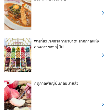
พาเที่ยวเทศกาลทานาบาตะ เทศกาลแห่ง
ดวงดาวของญี่ปุ่น!
ฤดูกาลพีชญี่ปุ่นกลับมาแล้ว!