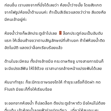
ก่อนอื่น เรามองจากที่นั่งได้เลยว่า ห้องน้ำว่างมั้ย โดยสังเกต
จากไฟรูปห้องน้ำด้านบนค่ะ ถ้าเป็นสีเขียวแสดงว่าว่าง สีแดงคือ
มีคนเข้าอยู่ค่ะ
ห้องน้ำว่างก็ผลักประตูเข้าไปเลย
ล็อกประตูก่อนเป็นอันดับ
แรก ให้เลื่อนซ้ายขวาตามสัญลักษณ์ที่เค้าบอก ถ้าไฟห้องน้ำติด
อัตโนมัติ แสดงว่าล็อกเรียบร้อยแล้ว
ด้านในจะมีครบ ทั้งอ่างล้างมือ กระดาษทิชชู บางสายการบินก็
จะมีแปรงสีฟัน ให้ใช้ด้วย เราสามารถล้างหน้าแปรงฟันได้เลย
หันมาทำธุระ ก็จะมีกระดาษรองโถให้ ทำธุระเสร็จก็ปิดฝา กด
Flush มีขยะก็ทิ้งให้เรียบร้อย
จะออกจากห้องน้ำ ก็ปลดล็อก ดึงประตูเข้าหาตัว มือใหม่ไม่ต้อง
ตื่นเต้น เข้าห้องน้ำลอยฟ้าง่ายนิดเดียว…เที่ยวให้สนุกนะคะ