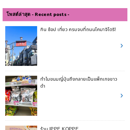
โพสต์ล่าสุด - Recent posts -
กิน ช้อป เที่ยว ครบจบที่ถนนโคมาจิโดริ!
ทำไมขนมญี่ปุ่นถึงกลายเป็นแพ็กเกจขาว
ดำ
ร้าน IPPE KOPPE