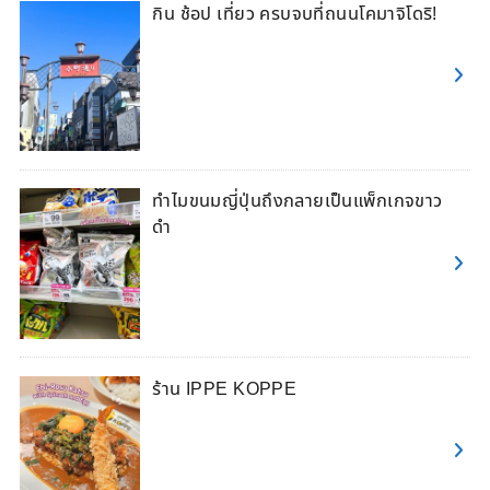
กิน ช้อป เที่ยว ครบจบที่ถนนโคมาจิโดริ!
ทำไมขนมญี่ปุ่นถึงกลายเป็นแพ็กเกจขาว
ดำ
ร้าน IPPE KOPPE