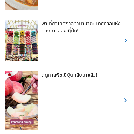
พาเที่ยวเทศกาลทานาบาตะ เทศกาลแห่ง
ดวงดาวของญี่ปุ่น!
ฤดูกาลพีชญี่ปุ่นกลับมาแล้ว!