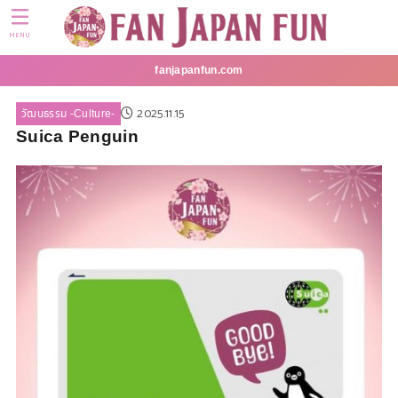
MENU
fanjapanfun.com
2025.11.15
วัฒนธรรม -Culture-
Suica Penguin