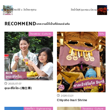
โทระชิชิ x วัดไทชะคุเทน
วัดน้ำใส(Kiyomizu-Dera)
RECOMMEND
วัฒนธรรม -Culture-
Gifu
2025.07.07
อุเมะชิโกโตะ (梅仕事)
2026.03.31
Chiyoho Inari Shrine
ท่องเที่ยว -Sightseeing-
วัฒนธรรม -Culture-