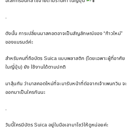
อิเล็กทรอนิกส์ ใช้จ่ายตามร้านค้า ในญี่ปุ่น
.
ดังนั้น การเปลี่ยนมาสคอตอาจเป็นสัญลักษณ์ของ “ก้าวใหม่”
ของแบรนด์ค่ะ
สำหรับคนที่ถือบัตร Suica แบบพลาสติก (โดยเฉพาะผู้ที่อาศัย
ในญี่ปุ่น) ยัง ใช้งานได้ตามปกติ
มาลุ้นกัน ว่ามาสคอตใหม่ที่จะมารับหน้าที่ต่อจากเจ้าเพนกวิน จะ
ออกมาเป็นใครกันนะ
.
วันนี้ใครมีบัตร Suica อยู่ในมือเอามาโชว์ให้ดูหน่อยค่ะ