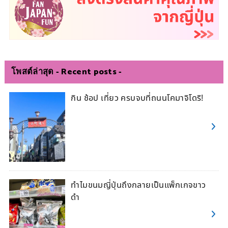
โพสต์ล่าสุด - Recent posts -
กิน ช้อป เที่ยว ครบจบที่ถนนโคมาจิโดริ!
ทำไมขนมญี่ปุ่นถึงกลายเป็นแพ็กเกจขาว
ดำ