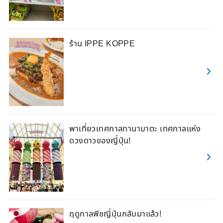
ร้าน IPPE KOPPE
พาเที่ยวเทศกาลทานาบาตะ เทศกาลแห่ง
ดวงดาวของญี่ปุ่น!
ฤดูกาลพีชญี่ปุ่นกลับมาแล้ว!