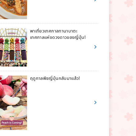
พาเที่ยวเทศกาลทานาบาตะ
เทศกาลแห่งดวงดาวของญี่ปุ่น!
ฤดูกาลพีชญี่ปุ่นกลับมาแล้ว!