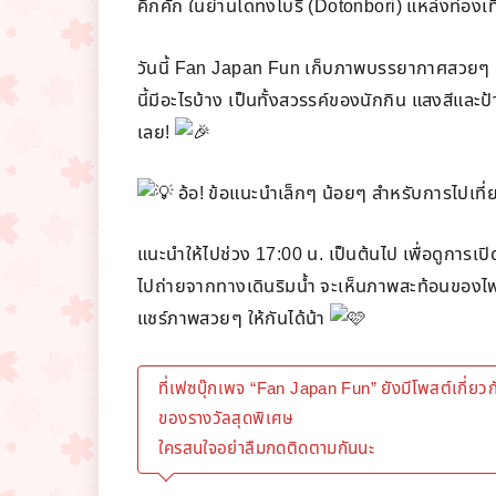
คึกคัก ในย่านโดทงโบริ (Dotonbori) แหล่งท่องเ
วันนี้ Fan Japan Fun เก็บภาพบรรยากาศสวยๆ มาให
นี้มีอะไรบ้าง เป็นทั้งสวรรค์ของนักกิน แสงสีและ
เลย!
อ้อ! ข้อแนะนำเล็กๆ น้อยๆ สำหรับการไปเที
แนะนำให้ไปช่วง 17:00 น. เป็นต้นไป เพื่อดูการเ
ไปถ่ายจากทางเดินริมน้ำ จะเห็นภาพสะท้อนของไฟบ
แชร์ภาพสวยๆ ให้กันได้น้า
ที่เฟซบุ๊กเพจ “Fan Japan Fun” ยังมีโพสต์เกี่ยวกั
ของรางวัลสุดพิเศษ
ใครสนใจอย่าลืมกดติดตามกันนะ