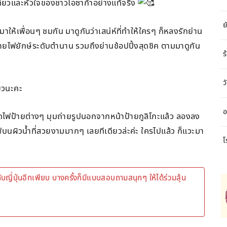
ที่ยวและหัวใจของชาวโอซาก้าอย่างแท้จริง
ย
้เพื่อนๆ ชมกัน มาดูกันว่าเสน่ห์ที่ทำให้ใครๆ ก็หลงรักย่าน
ป้ายไฟยักษ์ระดับตำนาน รวมถึงย่านช้อปปิ้งสุดชิค ตามมาดูกัน
ร
ว
่ยวนะคะ
อ
ปิดไฟป้ายต่างๆ มุมถ่ายรูปนอกจากหน้าป้ายกูลิโกะแล้ว ลองลง
นผิวน้ำที่สวยงามมากๆ เลยทีเดียวล่ะค่ะ ใครไปแล้ว ก็แวะมา
โ
บญี่ปุ่นอีกเพียบ บางครั้งก็มีแบบสอบถามสนุกๆ ให้ได้ร่วมลุ้น