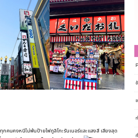
ข
ช
ท
ุกคนคงหนีไม่พ้นป้ายไฟกูลิโกะรันเนอร์และแสงสี เสียงสุด
ท