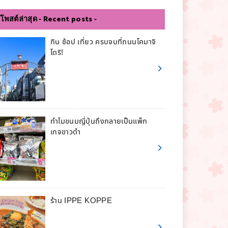
โพสต์ล่าสุด - Recent posts -
กิน ช้อป เที่ยว ครบจบที่ถนนโคมาจิ
โดริ!
ทำไมขนมญี่ปุ่นถึงกลายเป็นแพ็ก
เกจขาวดำ
ร้าน IPPE KOPPE