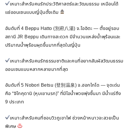
เหมาะสำหรับคนรักประวัติศาสตร์และวัฒนธรรม เหมือนได้
แช่ออนเซนแบบญี่ปุ่นดั้งเดิม
อันดับที่ 4 Beppu Hatto (別府八湯) จ.โออิตะ — ตั้งอยู่รอบ
สถานี JR Beppu เดินทางสะดวก มีจำนวนแหล่งน้ำพุร้อนและ
ปริมาณน้ำพุร้อนผุดขึ้นมากที่สุดในญี่ปุ่น
เหมาะสำหรับคนรักธรรมชาติและคนที่อยากสัมผัสวัฒนธรรม
ออนเซนแบบหลากหลายมากที่สุด
อันดับที่ 5 Nobori Betsu (登別温泉) จ.ฮอกไกโด — จุดเด่น
คือ “จิโกคุดานิ (หุบเขานรก)” ที่มีไอน้ำพวยพุ่งขึ้นมา มีน้ำแร่ถึง
9 ประเภท
เหมาะสำหรับคนที่ชอบวิวภูเขาไฟ ช่วงหน้าหนาวจะสวยเป็น
พิเศษ