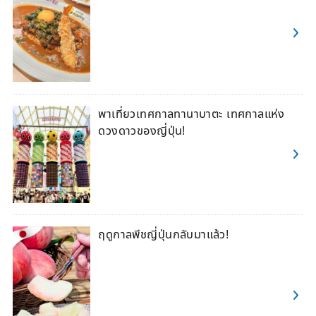
พาเที่ยวเทศกาลทานาบาตะ เทศกาลแห่ง
ดวงดาวของญี่ปุ่น!
ฤดูกาลพีชญี่ปุ่นกลับมาแล้ว!