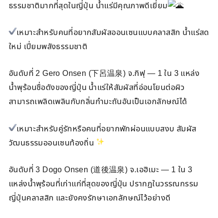
ธรรมชาติมากที่สุดในญี่ปุ่น น้ำแร่มีคุณภาพดีเยี่ยม
เหมาะสำหรับคนที่อยากสัมผัสออนเซนแบบคลาสสิก น้ำแร่สด
ใหม่ เปี่ยมพลังธรรมชาติ
อันดับที่ 2 Gero Onsen (下呂温泉) จ.กิฟุ — 1 ใน 3 แหล่ง
น้ำพุร้อนชื่อดังของญี่ปุ่น น้ำแร่ให้สัมผัสที่อ่อนโยนต่อผิว
สามารถเพลิดเพลินกับกลิ่นกำมะถันอันเป็นเอกลักษณ์ได้
เหมาะสำหรับคู่รักหรือคนที่อยากพักผ่อนแบบสงบ สัมผัส
วัฒนธรรมออนเซนท้องถิ่น
อันดับที่ 3 Dogo Onsen (道後温泉) จ.เอฮิเมะ — 1 ใน 3
แหล่งน้ำพุร้อนที่เก่าแก่ที่สุดของญี่ปุ่น ปรากฏในวรรณกรรม
ญี่ปุ่นคลาสสิก และยังคงรักษาเอกลักษณ์ไว้อย่างดี