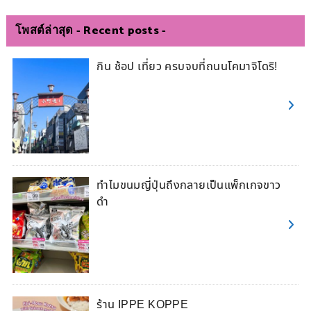
โพสต์ล่าสุด - Recent posts -
กิน ช้อป เที่ยว ครบจบที่ถนนโคมาจิโดริ!
ทำไมขนมญี่ปุ่นถึงกลายเป็นแพ็กเกจขาว
ดำ
ร้าน IPPE KOPPE