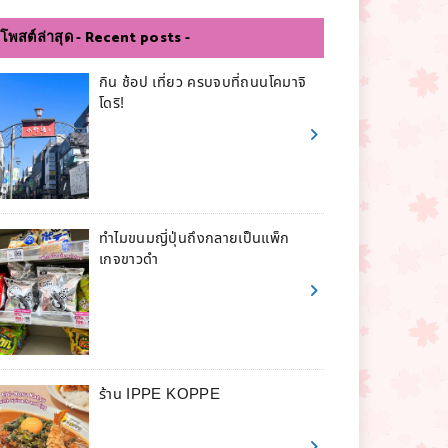
โพสต์ล่าสุด - Recent posts -
กิน ช้อป เที่ยว ครบจบที่ถนนโคมาจิ
โดริ!
ทำไมขนมญี่ปุ่นถึงกลายเป็นแพ็ก
เกจขาวดำ
ร้าน IPPE KOPPE