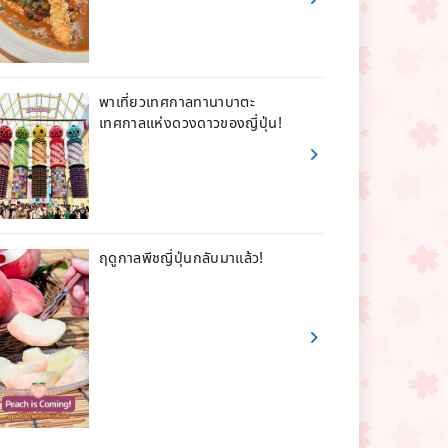
พาเที่ยวเทศกาลทานาบาตะ
เทศกาลแห่งดวงดาวของญี่ปุ่น!
ฤดูกาลพีชญี่ปุ่นกลับมาแล้ว!