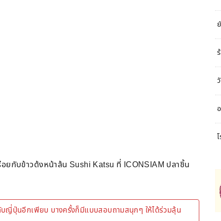
ย
ร
ว
อ
โ
อร่อยกับข้าวด้งหน้าล้น Sushi Katsu ที่ ICONSIAM ปลาชิ้น
บญี่ปุ่นอีกเพียบ บางครั้งก็มีแบบสอบถามสนุกๆ ให้ได้ร่วมลุ้น