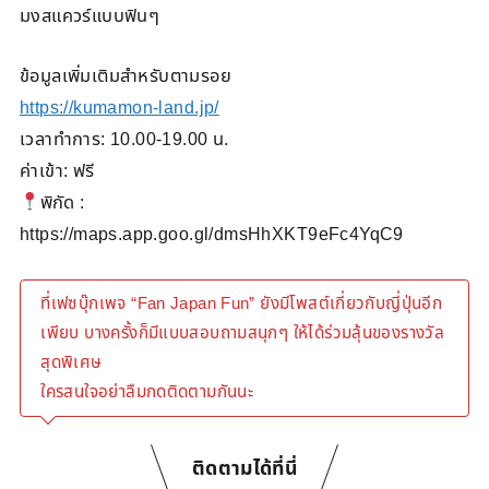
มงสแควร์แบบฟินๆ
ข้อมูลเพิ่มเติมสำหรับตามรอย
https://kumamon-land.jp/
เวลาทำการ: 10.00-19.00 น.
ค่าเข้า: ฟรี
พิกัด :
https://maps.app.goo.gl/dmsHhXKT9eFc4YqC9
ที่เฟซบุ๊กเพจ “Fan Japan Fun” ยังมีโพสต์เกี่ยวกับญี่ปุ่นอีก
เพียบ บางครั้งก็มีแบบสอบถามสนุกๆ ให้ได้ร่วมลุ้นของรางวัล
สุดพิเศษ
ใครสนใจอย่าลืมกดติดตามกันนะ
ติดตามได้ที่นี่