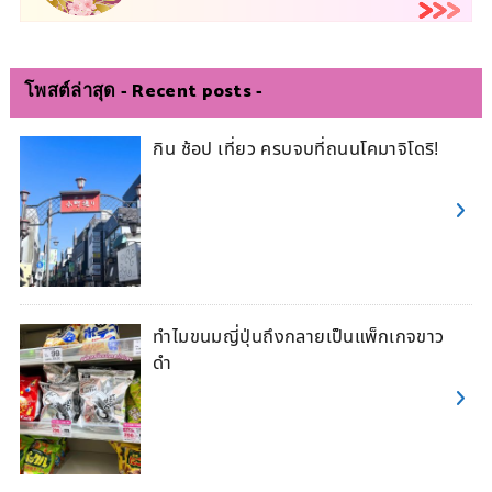
โพสต์ล่าสุด - Recent posts -
กิน ช้อป เที่ยว ครบจบที่ถนนโคมาจิโดริ!
ทำไมขนมญี่ปุ่นถึงกลายเป็นแพ็กเกจขาว
ดำ