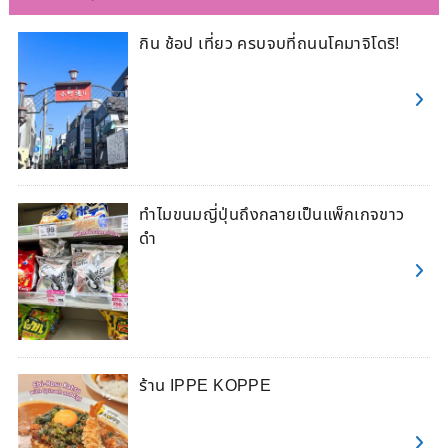
กิน ช้อป เที่ยว ครบจบที่ถนนโคมาจิโดริ!
ทำไมขนมญี่ปุ่นถึงกลายเป็นแพ็กเกจขาว
ดำ
ร้าน IPPE KOPPE