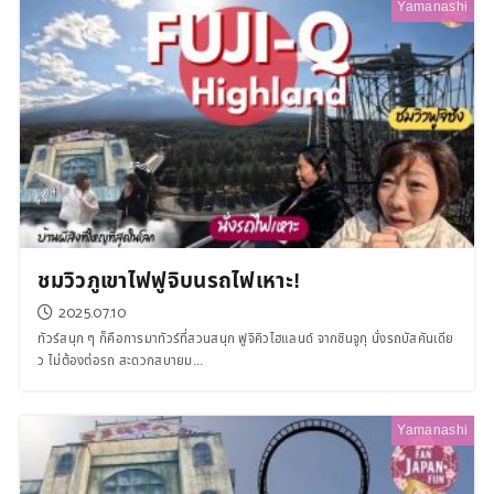
Yamanashi
ชมวิวภูเขาไฟฟูจิบนรถไฟเหาะ!
2025.07.10
ทัวร์สนุก ๆ ก็คือการมาทัวร์ที่สวนสนุก ฟูจิคิวไฮแลนด์ จากชินจูกุ นั่งรถบัสคันเดีย
ว ไม่ต้องต่อรถ สะดวกสบายม...
Yamanashi