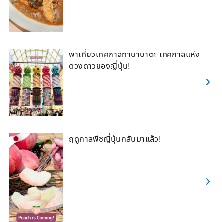
พาเที่ยวเทศกาลทานาบาตะ เทศกาลแห่ง
ดวงดาวของญี่ปุ่น!
ฤดูกาลพีชญี่ปุ่นกลับมาแล้ว!