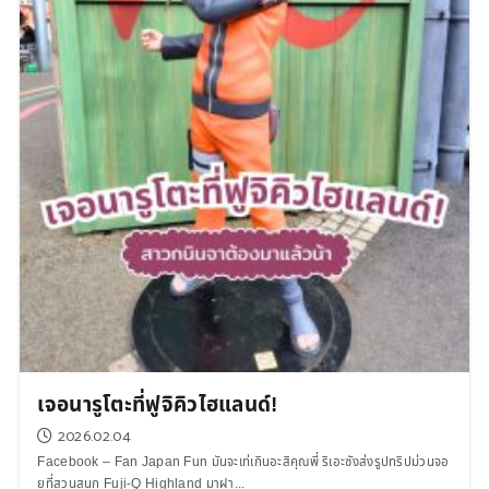
เจอนารูโตะที่ฟูจิคิวไฮแลนด์!
2026.02.04
Facebook – Fan Japan Fun มันจะเท่เกินอะสิคุณพี่ ริเอะซังส่งรูปทริปม่วนจอ
ยที่สวนสนุก Fuji-Q Highland มาฝา...